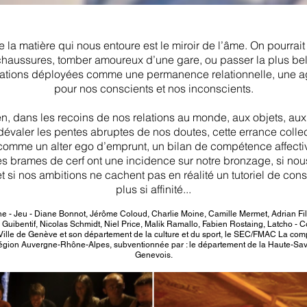
ue la matière qui nous entoure est le miroir de l’âme. On pourra
de chaussures, tomber amoureux d’une gare, ou passer la plus b
lations déployées comme une permanence relationnelle, une a
pour nos conscients et nos inconscients.
en, dans les recoins de nos relations au monde, aux objets, au
 dévaler les pentes abruptes de nos doutes, cette errance co
e comme un alter ego d’emprunt, un bilan de compétence affective
es brames de cerf ont une incidence sur notre bronzage, si no
t si nos ambitions ne cachent pas en réalité un tutoriel de cons
plus si affinité...
e - Jeu - Diane Bonnot, Jérôme Coloud, Charlie Moine, Camille Mermet, Adrian Fi
Guibentif, Nicolas Schmidt, Niel Price, Malik Ramallo, Fabien Rostaing, Latcho - 
Ville de Genève et son département de la culture et du sport, le SEC/FMAC La comp
on Auvergne-Rhône-Alpes, subventionnée par : le département de la Haute-Savoie
Genevois.