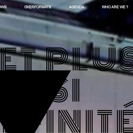
OWS
OVERFORMATS
AGENDA
WHO ARE WE ?
ET PLU
SI
FFINIT