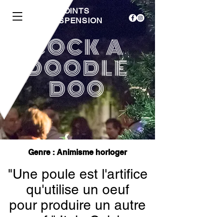
LES 3 POINTS
DE SUSPENSION
COCK A
DOODLE
DOO
Genre : Animisme horloger
"Une poule est l'artifice
qu'utilise un oeuf
pour produire un autre