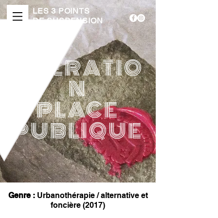
LES 3 POINTS
DE SUSPENSION
OPERATIO
N
PLACE
PUBLIQUE
Genre :
Urbanothérapie / alternative et
foncière (2017)