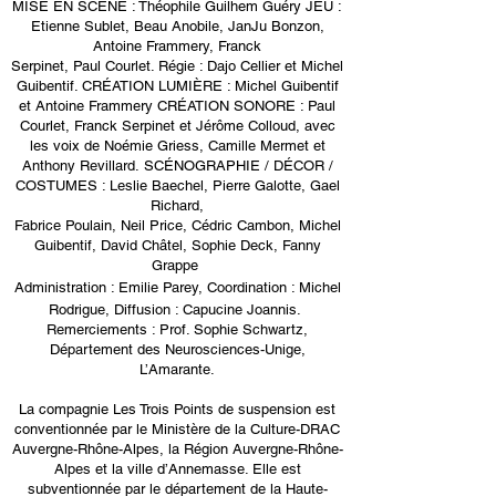
MISE EN SCÈNE : Théophile Guilhem Guéry JEU :
Etienne Sublet, Beau Anobile, JanJu Bonzon,
Antoine Frammery, Franck
Serpinet, Paul Courlet. Régie : Dajo Cellier et Michel
Guibentif.
CRÉATION
LUMIÈRE : Michel Guibentif
et Antoine Frammery
CRÉATION
SONORE : Paul
Courlet, Franck Serpinet et Jérôme Colloud,
avec
les voix de Noémie Griess, Camille Mermet et
Anthony Revillard.
SC
ÉNOGRAPHIE
/ D
ÉCOR
/
COSTUMES : Leslie Baechel, Pierre Galotte, Gael
Richard,
Fabrice Poulain, Neil Price, Cédric Cambon, Michel
Guibentif, David Châtel, Sophie Deck, Fanny
Grappe
Administration : Emilie Parey, Coordination : Michel
Rodrigue, Diffusion : Capucine Joannis.
Remerciements : Prof. Sophie Schwartz,
Département des Neurosciences-Unige,
L’Amarante.
La compagnie Les Trois Points de suspension est
conventionnée par le Ministère de la Culture-DRAC
Auvergne-Rhône-Alpes, la Région Auvergne-Rhône-
Alpes et la ville d’Annemasse. Elle est
subventionnée par le département de la Haute-