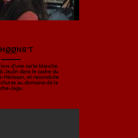
 H
Ø
Ø
NS'T
é lors d'une carte blanche
ck Jaulin dans le cadre du
e-Hérisson, et reconduite
ichures au domaine de la
che-Jagu.