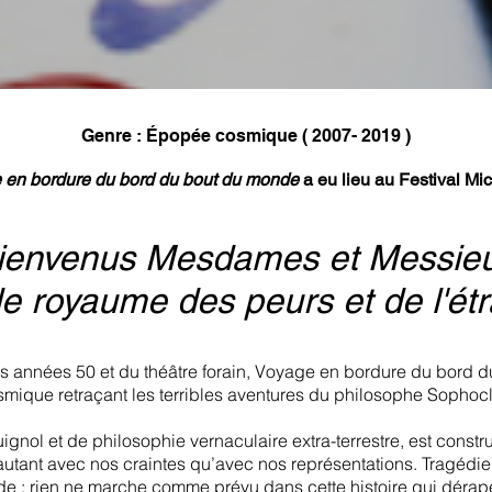
Genre :
Épopée cosmique ( 2007- 2019 )
 en bordure du bord du bout du monde
a eu lieu au Festival Mi
envenus Mesdames et Messie
le royaume des peurs et de l'étr
es années 50 et du théâtre forain, Voyage en bordure du bord
smique retraçant les terribles aventures du philosophe Sophocl
gnol et de philosophie vernaculaire extra-terrestre, est constru
utant avec nos craintes qu’avec nos représentations. Tragédie
e : rien ne marche comme prévu dans cette histoire qui dérap