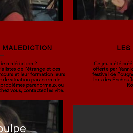
 MALEDICTION
LES
de malédiction ?
Ce jeu a été cré
alistes de l'étrange et des
offerte par Yanni
ours et leur formation leurs
festival de Pougn
 de situation paranormale.
lors des Enchoufl
es problèmes paranormaux ou
Ro
hez vous, contactez les vite.
oulpe