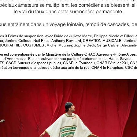
spéciaux amateurs se multiplient, les comédiens se blessent, si
le vrai du faux dans cette surenchère permanente.
us entraînent dans un voyage lointain, rempli de cascades, de
 Points de suspension, avec l’aide de Juliette Marre, Philippe Nicole et Filloqu
r, Jérôme Colloud, Neil Price, Anthony Revillard,
CRÉATION MUSICALE : Jérôme 
OGRAPHIE / COSTUMES : Michel Mugnier, Sophie Deck, Serge Calvier, Alexandre
on est conventionnée par le Ministère de la Culture-DRAC Auvergne-Rhône-Alpes, 
d’Annemasse. Elle est subventionnée par le département de la Haute-Savoie.
, SACD Auteurs d’espaces publics, CNAR le Fourneau, CNAR l’Atelier 231, CNAR 
réation technique et artistique dédié aux arts de la rue, CNAR le Parapluie, CSC