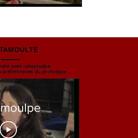
ATAMOULTE
ndre avec catapoulpe.
s préliminaires du prototype
amoulpe