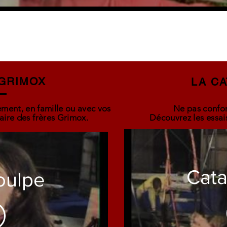
GRIMOX
LA C
ment, en famille ou avec vos
Ne pas confo
taire des frères Grimox.
Découvrez les essai
Cat
oulpe