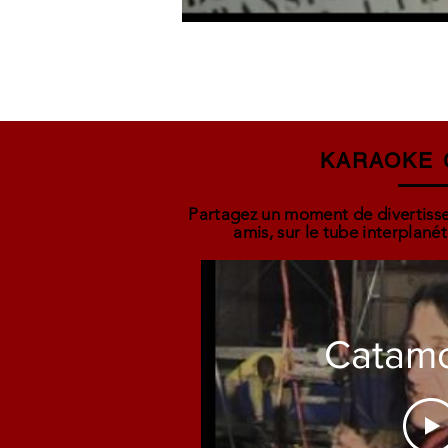
KARAOKE 
Partagez un moment de divertisse
amis, sur le tube interplané
Catam